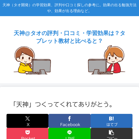
天神（タオ開発）の学習効果、評判や口コミ探しの参考に。効果の出る勉強方法
や、効果が出る理由など。
天神@タオの評判・口コミ・学習効果は？タ
ブレット教材と比べると？
「天神」つくってくれてありがとう。
X
Facebook
はてブ
Pocket
LINE
コピー