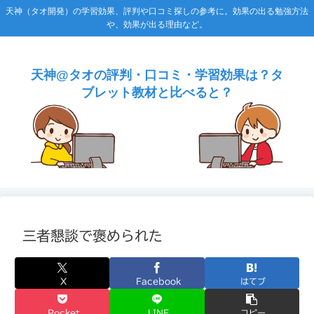
天神（タオ開発）の学習効果、評判や口コミ探しの参考に。効果の出る勉強方法
や、効果が出る理由など。
天神@タオの評判・口コミ・学習効果は？タ
ブレット教材と比べると？
三者懇談で褒められた
X
Facebook
はてブ
Pocket
LINE
コピー