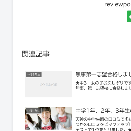
review
関連記事
無事第一志望合格しま
中学3年生
★中3 女の子お久しぶりで
無事、第一志望校に合格しま
中学1年、2年、3年
中学1年生
天神の中学生版の口コミで多
つかの口コミをピックアップ
テストで1位をとりました。★