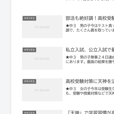
部活も絶好調！高校受
中学3年生
★中３ 男の子今はテスト真
調で、たくさん賞を取ってい
私立入試、公立入試で
中学3年生
★中３ 男の子無事２４日達
にあります。最高の結果を勝
高校受験対策に天神を
中学3年生
★中３ 女の子今年は受験生
も、受験や授業対策などで天
「天神」で学習習慣が
中学3年生