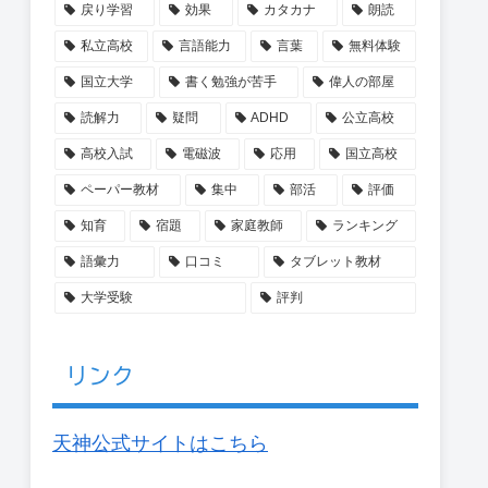
戻り学習
効果
カタカナ
朗読
私立高校
言語能力
言葉
無料体験
国立大学
書く勉強が苦手
偉人の部屋
読解力
疑問
ADHD
公立高校
高校入試
電磁波
応用
国立高校
ペーパー教材
集中
部活
評価
知育
宿題
家庭教師
ランキング
語彙力
口コミ
タブレット教材
大学受験
評判
リンク
天神公式サイトはこちら