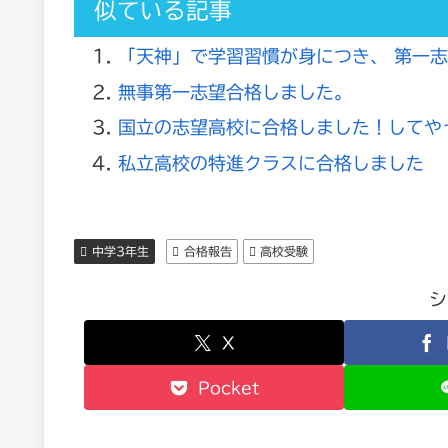
似ている記事
「天神」で学習習慣が身につき、 第一
無事第一志望合格しました。
国立の志望高校に合格しました！してやっ
私立高校の特進クラスに合格しました
中学3年生
合格報告
高校受験
シ
X
Pocket