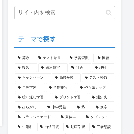
テーマで探す
算数
テスト結果
学習習慣
国語
復習
発達障害
社会
理科
キャンペーン
高校受験
テスト勉強
早朝学習
合格報告
やる気アップ
繰り返し学習
プリント学習
通知表
ひらがな
中学受験
塾
漢字
フラッシュカード
夏休み
タブレット
生活科
自信回復
動画学習
三者懇談