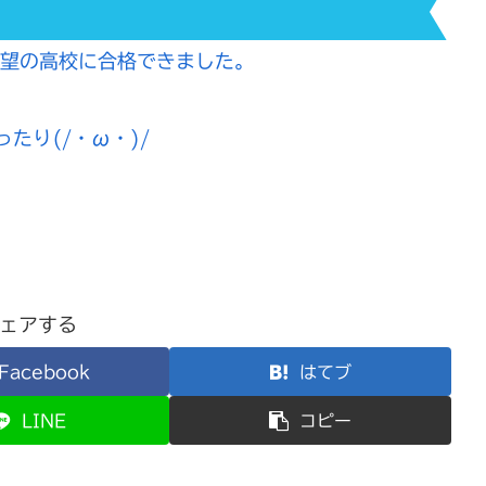
志望の高校に合格できました。
たり(/・ω・)/
ェアする
Facebook
はてブ
LINE
コピー