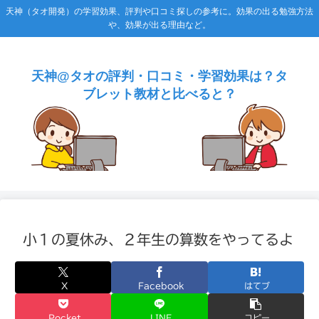
天神（タオ開発）の学習効果、評判や口コミ探しの参考に。効果の出る勉強方法
や、効果が出る理由など。
天神@タオの評判・口コミ・学習効果は？タ
ブレット教材と比べると？
小１の夏休み、２年生の算数をやってるよ
X
Facebook
はてブ
Pocket
LINE
コピー