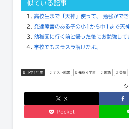
似ている記事
高校生まで「天神」使って、 勉強がで
発達障害のある子の小1から中1まで天
幼稚園に行く前と帰った後にお勉強して
学校でもスラスラ解けたよ。
小学1年生
テスト結果
先取り学習
国語
英語
シ
X
Pocket