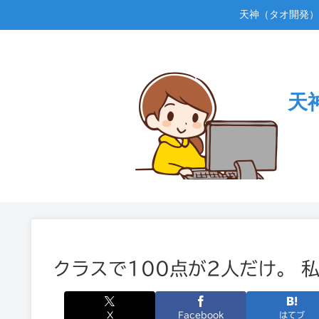
天神（タオ開発）
天
クラスで100点が2人だけ。 
X
Facebook
はてブ