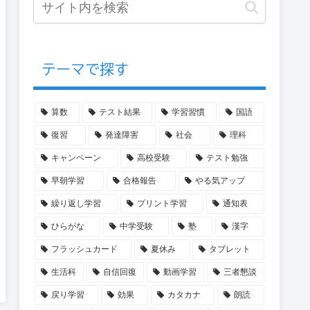
テーマで探す
算数
テスト結果
学習習慣
国語
復習
発達障害
社会
理科
キャンペーン
高校受験
テスト勉強
早朝学習
合格報告
やる気アップ
繰り返し学習
プリント学習
通知表
ひらがな
中学受験
塾
漢字
フラッシュカード
夏休み
タブレット
生活科
自信回復
動画学習
三者懇談
戻り学習
効果
カタカナ
朗読