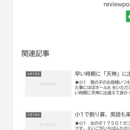
review
関連記事
早い時期に「天神」に
小学1年生
★小1 男の子のお母様いつ
た事にほぼオールA をいた
い時期に天神に出逢えて良かっ
小1で割り算、英語も
小学1年生
★小1 女の子１７５０１ゼ
です。えいごがいちばんたの