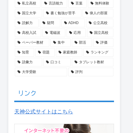
私立高校
言語能力
言葉
無料体験
国立大学
書く勉強が苦手
偉人の部屋
読解力
疑問
ADHD
公立高校
高校入試
電磁波
応用
国立高校
ペーパー教材
集中
部活
評価
知育
宿題
家庭教師
ランキング
語彙力
口コミ
タブレット教材
大学受験
評判
リンク
天神公式サイトはこちら